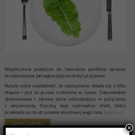
Współczesne podejście do tworzenia posiłków sprawia,
że odchudzanie jak najbardziej może być przyjemne.
Należy sobie uświadomić, że odchudzanie składa się z kilku
etapów i jest to proces rozłożony w czasie. Odpowiednio
zbilansowana i zdrowa dieta odchudzająca w połączeniu
z aktywnością fizyczną daje najtrwalszy efekt, który
przekłada się na utrzymanie docelowej wagi ciała.
(więcej…)
CZYTAJ WIĘCEJ
×