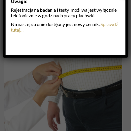
Uwaga!
Rejestracja na badania i testy możliwa jest wyłącznie
telefonicznie w godzinach pracy placówki.
OTYŁOŚĆ – CHOROBA
Na naszej stronie dostępny jest nowy cennik.
Sprawdź
tutaj…
XXI WIEKU
28 grudnia, 2020
VistulaClinic
dietetyka