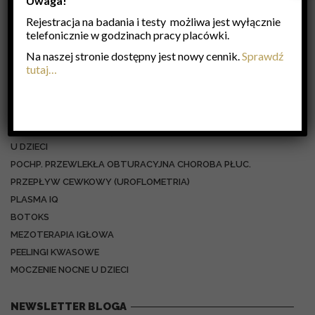
Uwaga!
UROLOGIA
UROLOGIA DZIECIĘCA
Rejestracja na badania i testy możliwa jest wyłącznie
telefonicznie w godzinach pracy placówki.
Na naszej stronie dostępny jest nowy cennik.
Sprawdź
NAJNOWSZE WPISY
tutaj…
BADANIE URODYNAMICZNE (UDS) U DOROSŁYCH –
DIAGNOSTYKA CHORÓB UKŁADU MOCZOWEGO
ALERGIA POKARMOWA A ALERGIA KRZYŻOWA
ZABURZENIA CZYNNOŚCI DOLNYCH DRÓG MOCZOWYCH
U DZIECI
POCHP. PRZEWLEKŁA OBTURACYJNA CHOROBA PŁUC.
PRZEPŁYW CEWKOWY (UROFLOMETRIA)
PLASMA IQ
BOTOKS
MEZOTERAPIA IGŁOWA
PEELINGI KWASOWE
MOCZENIE NOCNE U DZIECI
NEWSLETTER BLOGA