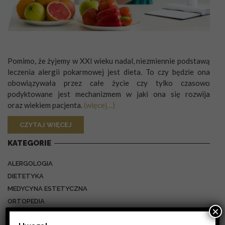
Pomimo, że żyjemy w XXI wieku nadal, niezmiennie podstawą
leczenia alergii pokarmowej jest dieta. To czy będzie ona
obowiązywała przez całe życie czy tylko czasowo
podyktowane jest mechanizmem w jaki ona się rozwija
oraz wiekiem pacjenta.
(więcej…)
CZYTAJ WIĘCEJ
KATEGORIE
ALERGOLOGIA
DIETETYKA
MEDYCYNA ESTETYCZNA
ORTOPEDIA
×
PULMONOLOGIA