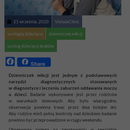
21 września, 2020
VistulaClinic
urologia dziecięca
dzienniczek mikcji
urolog dziecięcy kraków
Facebook
Share
Dzienniczek mikcji jest jednym z podstawowych
narzędzi diagnostycznych stosowanych
w diagnostyce i leczeniu zaburzeń oddawania moczu
u dzieci.
Badanie wykonywane jest przez rodziców
w warunkach domowych. Aby było wiarygodne,
obserwacja powinna trwać przez dwa kolejne dni.
Aby rodzice mieli pełną kontrolę nad dzieckiem badanie
powinno być przeprowadzone w ciągu weekendu.
Obserwacja polega na zanotowaniu w specjalnie