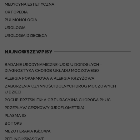
MEDYCYNA ESTETYCZNA
ORTOPEDIA
PULMONOLOGIA
UROLOGIA
UROLOGIA DZIECIĘCA
NAJNOWSZE WPISY
BADANIE URODYNAMICZNE (UDS) U DOROSŁYCH –
DIAGNOSTYKA CHORÓB UKŁADU MOCZOWEGO
ALERGIA POKARMOWA A ALERGIA KRZYŻOWA
ZABURZENIA CZYNNOŚCI DOLNYCH DRÓG MOCZOWYCH
U DZIECI
POCHP. PRZEWLEKŁA OBTURACYJNA CHOROBA PŁUC.
PRZEPŁYW CEWKOWY (UROFLOMETRIA)
PLASMA IQ
BOTOKS
MEZOTERAPIA IGŁOWA
PEELINGI KWASOWE